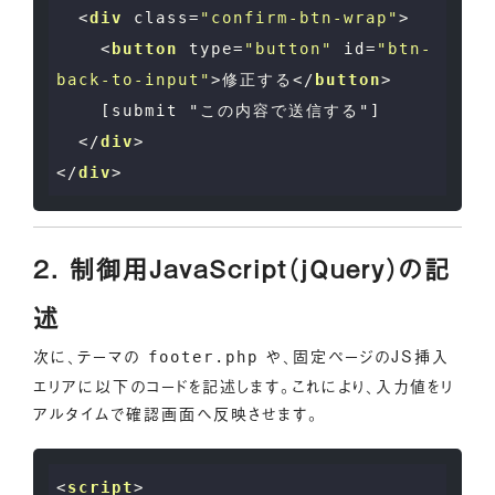
<
div
class
=
"confirm-btn-wrap"
>
<
button
type
=
"button"
id
=
"btn-
back-to-input"
>
修正する
</
button
>
    [submit "この内容で送信する"]

</
div
>
</
div
>
2. 制御用JavaScript（jQuery）の記
述
次に、テーマの
や、固定ページのJS挿入
footer.php
エリアに以下のコードを記述します。これにより、入力値をリ
アルタイムで確認画面へ反映させます。
<
script
>