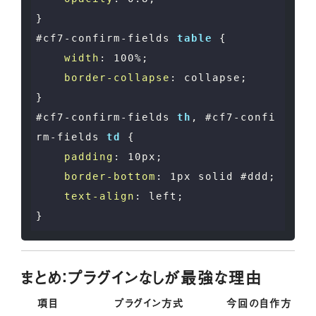
#cf7-confirm-fields
table
 {

width
: 
100%
;

border-collapse
: collapse;

#cf7-confirm-fields
th
, 
#cf7-confi
rm-fields
td
 {

padding
: 
10px
;

border-bottom
: 
1px
 solid 
#ddd
;

text-align
: left;

まとめ：プラグインなしが最強な理由
項目
プラグイン方式
今回の自作方