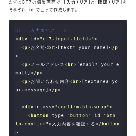
まずはCF7の編集画面で、
「入力エリア」
と
「確認エリア」
を
それぞれ
で囲って作成します。
id
<!-- 入力エリア -->
<
div
id
=
"cf7-input-fields"
>
<
p
>
お名前
<
br
>
[text* your-name]
</
p
>
<
p
>
メールアドレス
<
br
>
[email* your-e
mail]
</
p
>
<
p
>
お問い合わせ内容
<
br
>
[textarea yo
ur-message]
</
p
>
<
div
class
=
"confirm-btn-wrap"
>
<
button
type
=
"button"
id
=
"btn-
to-confirm"
>
入力内容を確認する
</
button
>