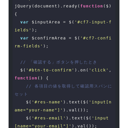
jQuery(
document
).ready(
function
(
$
) 
{

var
 $inputArea = $(
'#cf7-input-f
ields'
);

var
 $confirmArea = $(
'#cf7-confi
rm-fields'
);

// 「確認する」ボタンを押したとき
  $(
'#btn-to-confirm'
).on(
'click'
, 
function
(
) 
{

// 各項目の値を取得して確認用スパンに
セット
    $(
'#res-name'
).text($(
'input[n
ame="your-name"]'
).val());

    $(
'#res-email'
).text($(
'input
[name="your-email"]'
).val());
