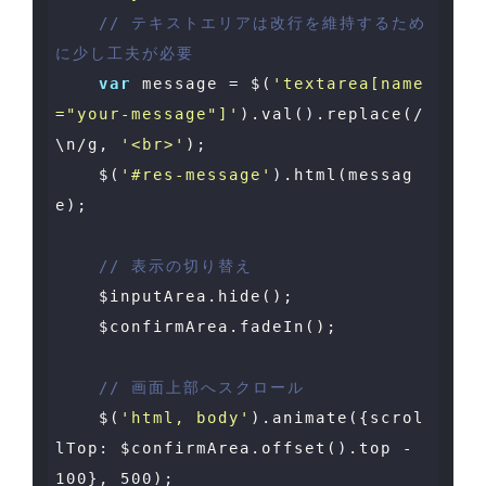
// テキストエリアは改行を維持するため
に少し工夫が必要
var
 message = $(
'textarea[name
="your-message"]'
).val().replace(
/
\n/g
, 
'<br>'
);

    $(
'#res-message'
).html(messag
e);

// 表示の切り替え
    $inputArea.hide();

    $confirmArea.fadeIn();

// 画面上部へスクロール
    $(
'html, body'
).animate({
scrol
lTop
: $confirmArea.offset().top - 
100
}, 
500
);
