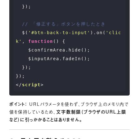
  });

// 「修正する」ボタンを押したとき
  $(
'#btn-back-to-input'
).on(
'clic
k'
, 
function
(
) 
{

    $confirmArea.hide();

    $inputArea.fadeIn();

  });

</
script
>
ポイント：
URLパラメータを使わず、ブラウザ上のメモリ内で
値を保持しているため、
文字数制限（ブラウザのURL上限
など）に引っかかることはありません。