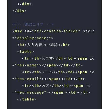
</
div
>
</
div
>
<!-- 確認エリア -->
<
div
id
=
"cf7-confirm-fields"
style
=
"display:none;"
>
<
h3
>
入力内容のご確認
</
h3
>
<
table
>
<
tr
>
<
th
>
お名前
</
th
>
<
td
>
<
span
id
=
"res-name"
>
</
span
>
</
td
>
</
tr
>
<
tr
>
<
th
>
メール
</
th
>
<
td
>
<
span
id
=
"res-email"
>
</
span
>
</
td
>
</
tr
>
<
tr
>
<
th
>
内容
</
th
>
<
td
>
<
span
id
=
"res-message"
>
</
span
>
</
td
>
</
tr
>
</
table
>