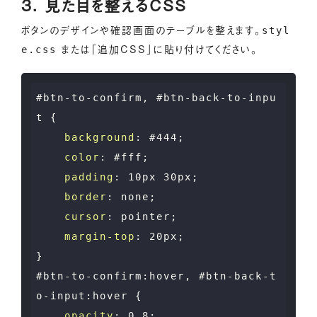
3. 見た目を整えるCSS
ボタンのデザインや確認画面のテーブルを整えます。
styl
または「追加CSS」に貼り付けてください。
e.css
#btn-to-confirm
, 
#btn-back-to-inpu
t
 {

background
: 
#444
;

color
: 
#fff
;

padding
: 
10px
30px
;

border
: none;

cursor
: pointer;

margin-top
: 
20px
;

#btn-to-confirm
:hover
, 
#btn-back-t
o-input
:hover
 {

opacity
: 
0.8
;
