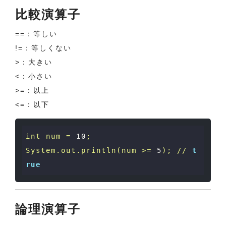
比較演算子
==：等しい
!=：等しくない
>：大きい
<：小さい
>=：以上
<=：以下
int
num
=
10
;
System.out.println(num
>=
5
);
//
t
rue
論理演算子