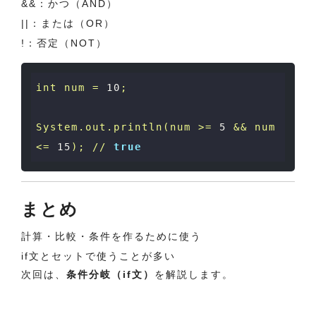
&&：かつ（AND）
||：または（OR）
!：否定（NOT）
int
num
=
10
;
System.out.println(num
>=
5
&&
num
<=
15
);
//
true
まとめ
計算・比較・条件を作るために使う
if文とセットで使うことが多い
次回は、
条件分岐（if文）
を解説します。