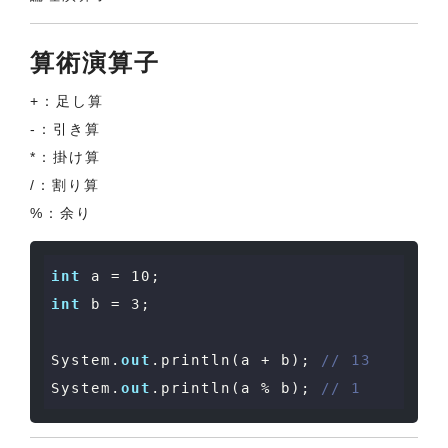
算術演算子
+：足し算
-：引き算
*：掛け算
/：割り算
%：余り
int
 a = 
10
int
 b = 
3
;

System.
out
.println(a + b); 
// 13
System.
out
.println(a % b); 
// 1