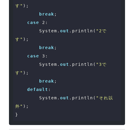
す"
);

break
;

case
2
:

        System.
out
.println(
"2で
す"
);

break
;

case
3
:

        System.
out
.println(
"3で
す"
);

break
;

default
:

        System.
out
.println(
"それ以
外"
);
