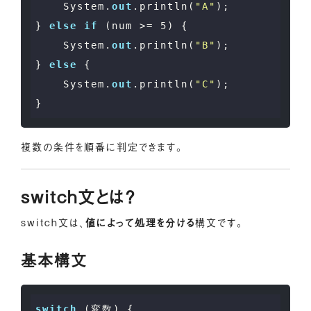
    System.
out
.println(
"A"
);

} 
else
if
 (num >= 
5
) {

    System.
out
.println(
"B"
);

} 
else
 {

    System.
out
.println(
"C"
);

複数の条件を順番に判定できます。
switch文とは？
switch文は、
値によって処理を分ける
構文です。
基本構文
switch
 (変数) {
