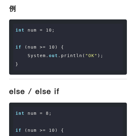
例
int
 num = 
10
;

if
 (num >= 
10
) {

    System.
out
.println(
"OK"
);

else / else if
int
 num = 
8
;

if
 (num >= 
10
) {
