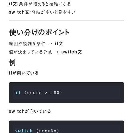
if文：
条件が増えると複雑になる
switch文：
分岐が多いと見やすい
使い分けのポイント
範囲や複雑な条件 →
if文
値が決まっている分岐 →
switch文
例
ifが向いている
if
 (score >= 
80
)
switchが向いている
switch
 (menuNo)