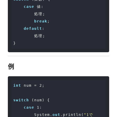
case
 値:

        処理;

break
;

default
:

        処理;

例
int
 num = 
2
;

switch
 (num) {

case
1
:

        System.
out
.println(
"1で