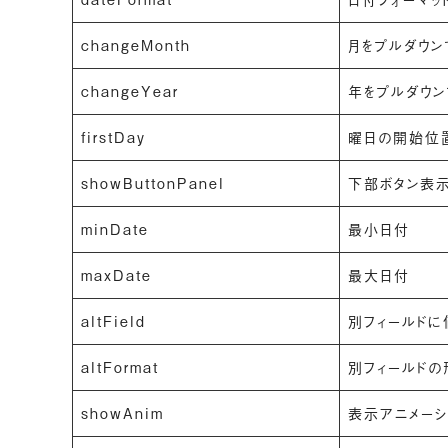
changeMonth
月をプルダウン
changeYear
年をプルダウ
firstDay
曜日の開始位
showButtonPanel
下部ボタン表
minDate
最小日付
maxDate
最大日付
altField
別フィールドに
altFormat
別フィールドの
showAnim
表示アニメーシ