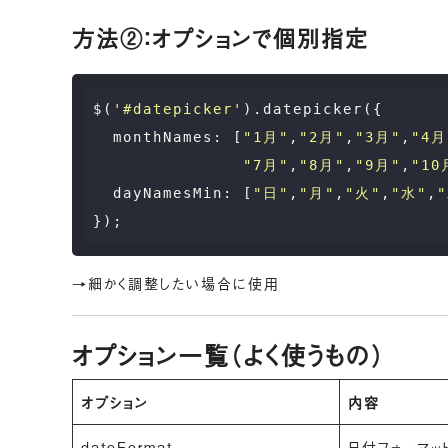
方法②：オプションで個別指定
$(
'#datepicker'
).datepicker({

monthNames
: [
"1月"
,
"2月"
,
"3月"
,
"4月
"7月"
,
"8月"
,
"9月"
,
"10
dayNamesMin
: [
"日"
,
"月"
,
"火"
,
"水"
,
→細かく調整したい場合に使用
オプション一覧（よく使うもの）
オプション
内容
dateFormat
日付フォーマッ