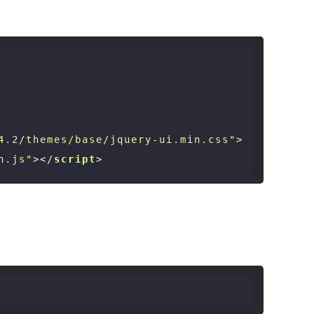
4.2/themes/base/jquery-ui.min.css"
>
n.js"
>
</
script
>