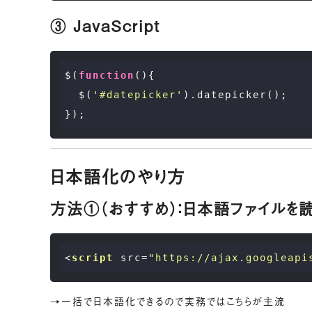
③ JavaScript
$(
function
(
)
{

  $(
'#datepicker'
).datepicker();

日本語化のやり方
方法①（おすすめ）：日本語ファイルを
<
script
src
=
"https://ajax.googleapi
→一括で日本語化できるので実務ではこちらが主流