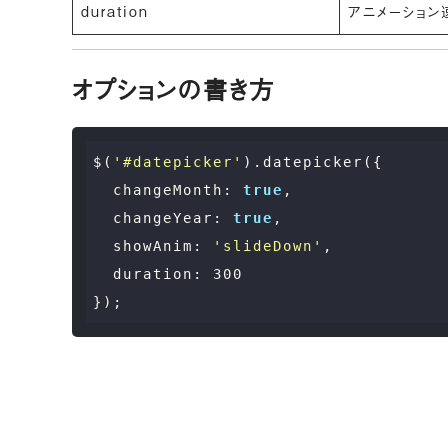
duration
アニメーション
オプションの書き方
$(
'#datepicker'
).datepicker({

changeMonth
: 
true
,

changeYear
: 
true
,

showAnim
: 
'slideDown'
,

duration
: 
300