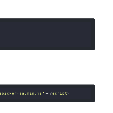
epicker-ja.min.js"
>
</
script
>