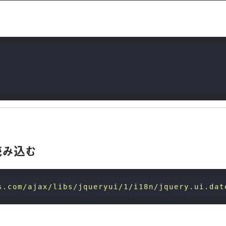
読み込む
s.com/ajax/libs/jqueryui/1/i18n/jquery.ui.dat