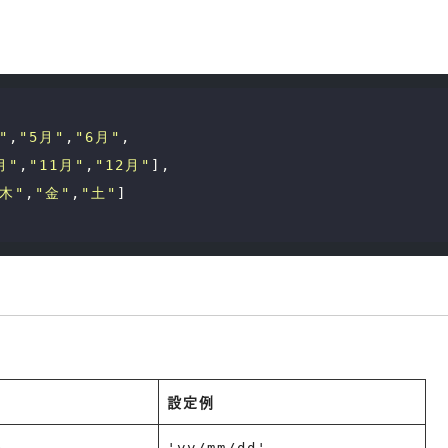
"
,
"5月"
,
"6月"
,

月"
,
"11月"
,
"12月"
],

"木"
,
"金"
,
"土"
]

設定例
ト