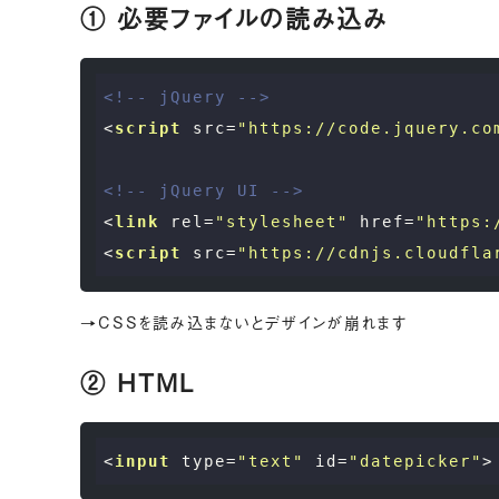
① 必要ファイルの読み込み
<!-- jQuery -->
<
script
src
=
"https://code.jquery.co
<!-- jQuery UI -->
<
link
rel
=
"stylesheet"
href
=
"https:
<
script
src
=
"https://cdnjs.cloudfla
→CSSを読み込まないとデザインが崩れます
② HTML
<
input
type
=
"text"
id
=
"datepicker"
>