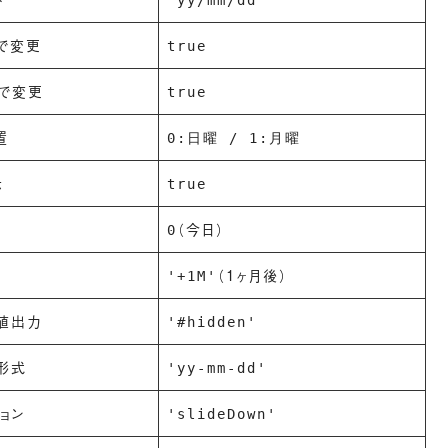
'yy/mm/dd'
で変更
true
ンで変更
true
置
0:日曜 / 1:月曜
示
true
（今日）
0
（1ヶ月後）
'+1M'
値出力
'#hidden'
形式
'yy-mm-dd'
ョン
'slideDown'