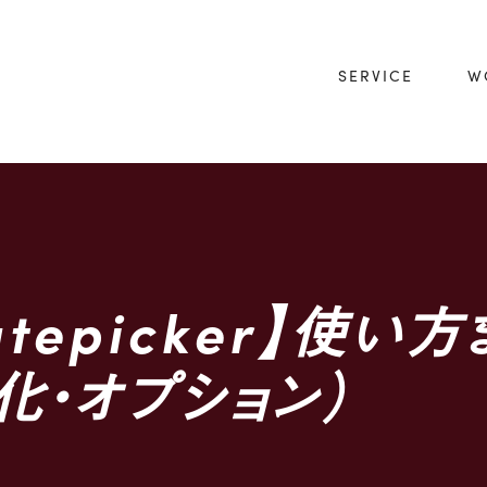
SERVICE
W
Datepicker】使い方
化・オプション）