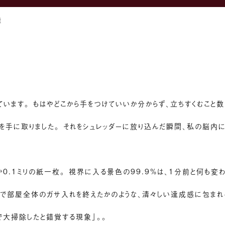
離
います。 もはやどこから手をつけていいか分からず、立ちすくむこと数
を手に取りました。 それをシュレッダーに放り込んだ瞬間、私の脳内
か0.1ミリの紙一枚。 視界に入る景色の99.9%は、1分前と何も変
まるで部屋全体のガサ入れを終えたかのような、清々しい達成感に包まれ
で大掃除したと錯覚する現象」。。