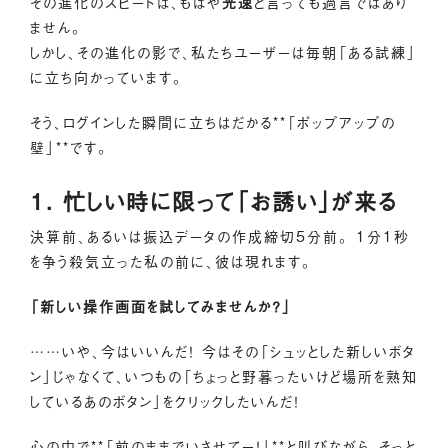
その進化のスピードは、もはや
光速
と言っても過言ではあり
ません。
しかし、その進化の影で、私たちユーザーは毎朝「ある試練」
に立ち向かっています。
そう、ログインした瞬間に立ちはだかる**「ポップアップの
壁」**です。
1. 忙しい時に限って「お誘い」が来る
決算前、あるいは振込データの作成締切5分前。 1分1秒
を争う殺気立った私の前に、彼は現れます。
「新しい操作画面を試してみませんか？」
……いや、今はいいんだ！ 今はその「シュッとした新しいボタ
ン」じゃなくて、いつもの「ちょっと野暮ったいけど場所を熟知
しているあのボタン」をクリックしたいんだ！
心の中で**「前のままでいさせてー！」**と叫びながら、そっと