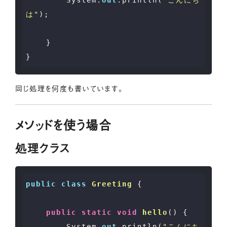
        System.
out
.println(
"こんにち
は"
);

    }

同じ処理を何度も書いています。
メソッドを使う場合
処理クラス
public
class
Greeting
 {

public
static
void
hello
(
)
 {

        System.
out
.println(
"こんにち