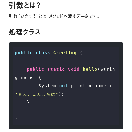
引数とは？
引数（ひきすう）とは、
メソッドへ渡すデータ
です。
処理クラス
public
class
Greeting
 {

public
static
void
hello
(
Strin
g name
)
 {

        System.
out
.println(name + 
"さん、こんにちは"
);

    }
