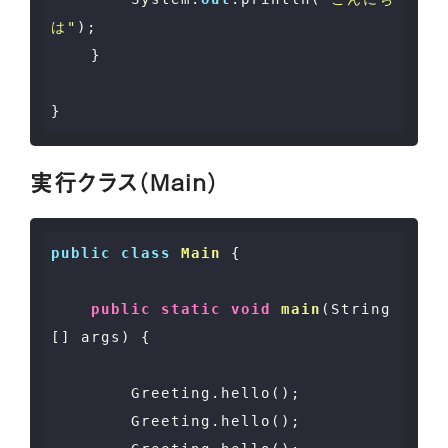
は"
);

    }

実行クラス（Main）
public
class
Main
 {
public
static
void
main
(String
[] args)
{

        Greeting.hello();

        Greeting.hello();
