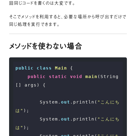
回同じコードを書くのは大変です。
そこでメソッドを利用すると、必要な場所から呼び出すだけで
同じ処理を実行できます。
メソッドを使わない場合
public
class
Main
 {

public
static
void
main
(
String
[] args
)
 {

        System.
out
.println(
"こんにち
は"
);

        System.
out
.println(
"こんにち
は"
);
