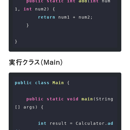
public
static
int
add
(
int
 num
1, 
int
 num2)
{

return
 num1 + num2;

    }

実行クラス（Main）
public
class
Main
 {

public
static
void
main
(
String
[] args
)
 {

int
 result = Calculator.
ad