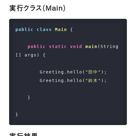
実行クラス（Main）
public
class
Main
 {
public
static
void
main
(String
[] args)
{

        Greeting.hello(
"田中"
);

        Greeting.hello(
"鈴木"
);

    }

実行結果