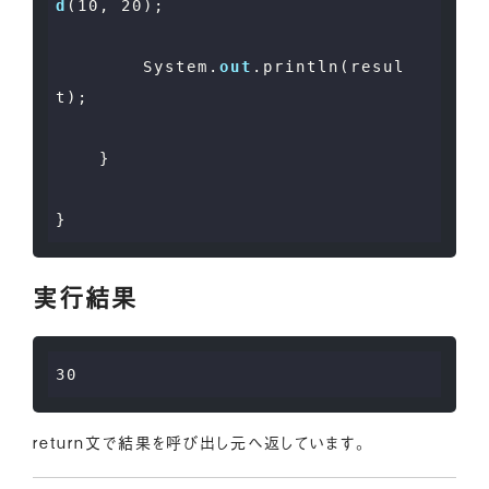
d
(
10
, 
20
);

        System.
out
.println(resul
t);

    }

実行結果
30
return文で結果を呼び出し元へ返しています。