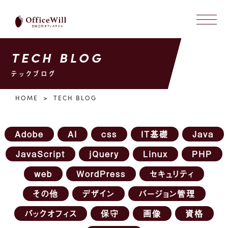
TECH BLOG
テックブログ
HOME
TECH BLOG
Adobe
AI
css
IT基礎
Java
JavaScript
jQuery
Linux
PHP
web
WordPress
セキュリティ
その他
デザイン
バージョン管理
バックオフィス
保守
画像
資格