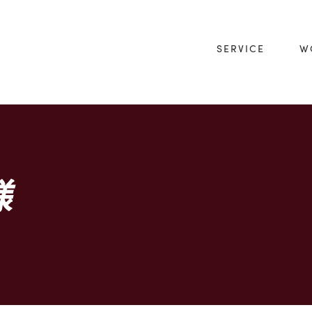
SERVICE
W
様