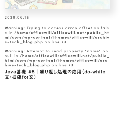
2026.06.18
Warning
: Trying to access array offset on fals
/home/officewill/officewill.net/public_ht
e in
ml/core/wp-content/themes/officewill/archiv
e-tech_blog.php
73
on line
Warning
: Attempt to read property "name" on
/home/officewill/officewill.net/public_
null in
html/core/wp-content/themes/officewill/arc
hive-tech_blog.php
73
on line
Java基礎 #6｜繰り返し処理の応用（do-while
文・拡張for文）